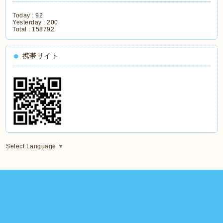
Today :
92
Yesterday :
200
Total :
158792
携帯サイト
Select Language
▼