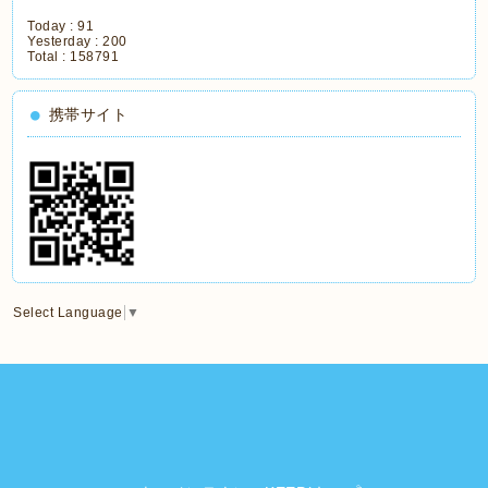
Today :
91
Yesterday :
200
Total :
158791
携帯サイト
Select Language
▼