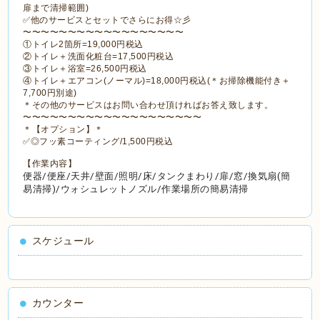
扉まで清掃範囲)
✅他のサービスとセットでさらにお得☆彡
〜〜〜〜〜〜〜〜〜〜〜〜〜〜〜〜〜〜
①トイレ2箇所=19,000円税込
②トイレ＋洗面化粧台=17,500円税込
③トイレ＋浴室=26,500円税込
④トイレ＋エアコン(ノーマル)=18,000円税込(＊お掃除機能付き＋
7,700円別途)
＊その他のサービスはお問い合わせ頂ければお答え致します。
〜〜〜〜〜〜〜〜〜〜〜〜〜〜〜〜〜〜〜〜
＊【オプション】＊
✅◎フッ素コーティング/1,500円税込
【作業内容】
便器/便座/天井/壁面/照明/床/タンクまわり/扉/窓/換気扇(簡
易清掃)/ウォシュレットノズル/作業場所の簡易清掃
スケジュール
カウンター