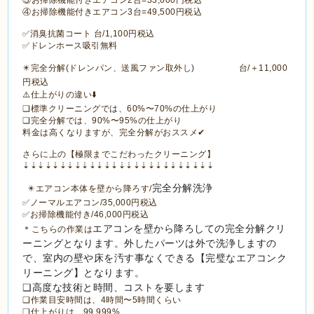
④お掃除機能付きエアコン3台=49,500円税込
✅消臭抗菌コート 台/1,100円税込
✅ドレンホース吸引無料
✴️完全分解(ドレンパン、送風ファン取外し) 台/＋11,000
円税込
⚠️仕上がりの違い⬇️
❑標準クリーニングでは、60%〜70%の仕上がり
❑完全分解では、90%〜95%の仕上がり
料金は高くなりますが、完全分解がおススメ✔
さらに上の【極限までこだわったクリーニング】
⇣⇣⇣⇣⇣⇣⇣⇣⇣⇣⇣⇣⇣⇣⇣⇣⇣⇣⇣⇣⇣⇣⇣⇣⇣⇣
完全分解洗浄
✴️エアコン本体を壁から降ろす/
✅ノーマルエアコン/35,000円税込
✅お掃除機能付き/46,000円税込
エアコンを壁から降ろしての完全分解クリ
＊こちらの作業は
ーニングとなります。外したパーツは外で洗浄しますの
で、室内の壁や床を汚す事なくできる【完璧な
エアコンク
リーニング】となります。
❑高度な技術と時間、コストを要します
❑作業目安時間は、4時間〜5時間くらい
❑仕上がりは、99.999%